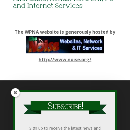
and Internet Services
The WPNA website is generously hosted by
http://www.noise.org/
While WPNA makes every effort to present accurate and
reliable information on this web site, WPNA does not endorse,
approve, or certify such information, nor does it guarantee the
accuracy, completeness, efficacy, timeliness, or correct
Sign up to receive the latest news and
sequencing of such information. Use of such is voluntary, and